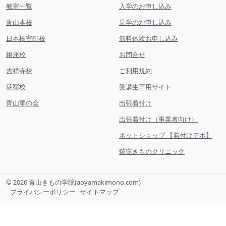
教室一覧
入学のお申し込み
青山本校
見学のお申し込み
日本橋室町校
無料体験お申し込み
銀座校
お問合せ
吉祥寺校
ご利用規約
荻窪校
受講生専用サイト
青山華の会
出張着付け
出張着付け（事業者向け）
ネットショップ 【着付けデポ】
荻窪きものクリニック
© 2026 青山きもの学院(aoyamakimono.com)
プライバシーポリシー
サイトマップ