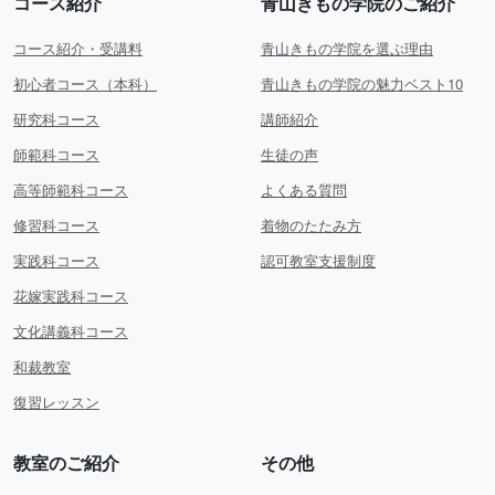
コース紹介
青山きもの学院のご紹介
コース紹介・受講料
青山きもの学院を選ぶ理由
初心者コース（本科）
青山きもの学院の魅力ベスト10
研究科コース
講師紹介
師範科コース
生徒の声
高等師範科コース
よくある質問
修習科コース
着物のたたみ方
実践科コース
認可教室支援制度
花嫁実践科コース
文化講義科コース
和裁教室
復習レッスン
教室のご紹介
その他